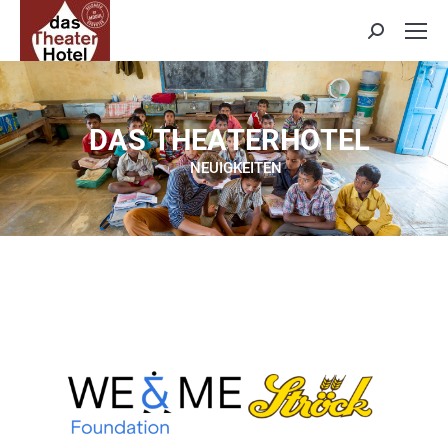
Search:
D
A
S
T
H
E
A
T
E
R
H
O
T
E
L
NEUIGKEITEN